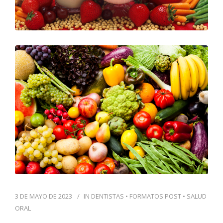
3 DE MAYO DE 2023
IN
DENTISTAS
•
FORMATOS POST
•
SALUD
ORAL