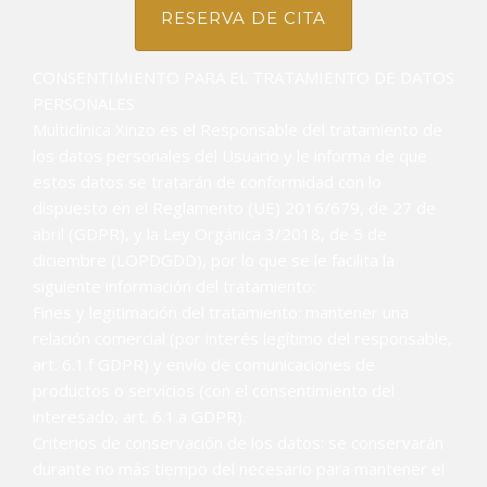
CONSENTIMIENTO PARA EL TRATAMIENTO DE DATOS
PERSONALES
Multiclínica Xinzo es el Responsable del tratamiento de
los datos personales del Usuario y le informa de que
estos datos se tratarán de conformidad con lo
dispuesto en el Reglamento (UE) 2016/679, de 27 de
abril (GDPR), y la Ley Orgánica 3/2018, de 5 de
diciembre (LOPDGDD), por lo que se le facilita la
siguiente información del tratamiento:
Fines y legitimación del tratamiento: mantener una
relación comercial (por interés legítimo del responsable,
art. 6.1.f GDPR) y envío de comunicaciones de
productos o servicios (con el consentimiento del
interesado, art. 6.1.a GDPR).
Criterios de conservación de los datos: se conservarán
durante no más tiempo del necesario para mantener el