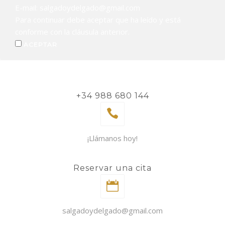
E-mail: salgadoydelgado@gmail.com
Para continuar debe aceptar que ha leído y está
conforme con la cláusula anterior.
ACEPTAR
+34 988 680 144
¡Llámanos hoy!
Reservar una cita
salgadoydelgado@gmail.com