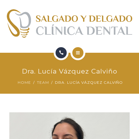
FORMACIÓN
QUIENES SOMOS
CONTACTO
BLOG
HOME
Dra. Lucía Vázquez Calviño
SERVICIOS
HOME
TEAM
DRA. LUCÍA VÁZQUEZ CALVIÑO
FORMACIÓN
QUIENES SOMOS
CONTACTO
BLOG