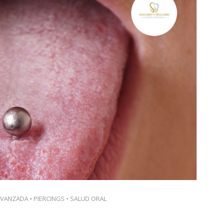
AVANZADA
•
PIERCINGS
•
SALUD ORAL