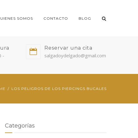
UIENES SOMOS
CONTACTO
BLOG
tura
Reservar una cita
0 -
salgadoydelgado@gmail.com
ME
LOS PELIGROS DE LOS PIERCINGS BUCALES
Categorías