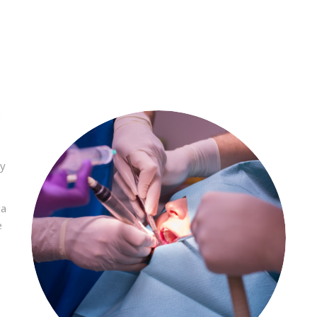
n
 y
la
e