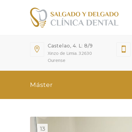
Castelao, 4. L: 8/9
Xinzo de Limia. 32630
Ourense
Máster
13