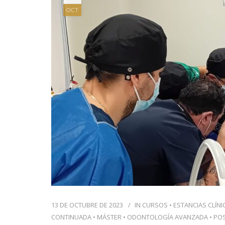
OCT
13 DE OCTUBRE DE 2023
IN
CURSOS
•
ESTANCIAS CLÍNI
CONTINUADA
•
MÁSTER
•
ODONTOLOGÍA AVANZADA
•
PO