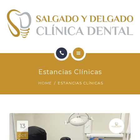
FORMACIÓN
QUIENES SOMOS
CONTACTO
BLOG
HOME
Estancias Clínicas
SERVICIOS
HOME
ESTANCIAS CLÍNICAS
FORMACIÓN
QUIENES SOMOS
CONTACTO
13
OCT
BLOG