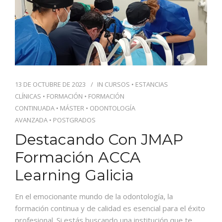
13 DE OCTUBRE DE 2023
IN
CURSOS
•
ESTANCIAS
CLÍNICAS
•
FORMACIÓN
•
FORMACIÓN
CONTINUADA
•
MÁSTER
•
ODONTOLOGÍA
AVANZADA
•
POSTGRADOS
Destacando Con JMAP
Formación ACCA
Learning Galicia
En el emocionante mundo de la odontología, la
formación continua y de calidad es esencial para el éxito
profesional. Si estás buscando una institución que te