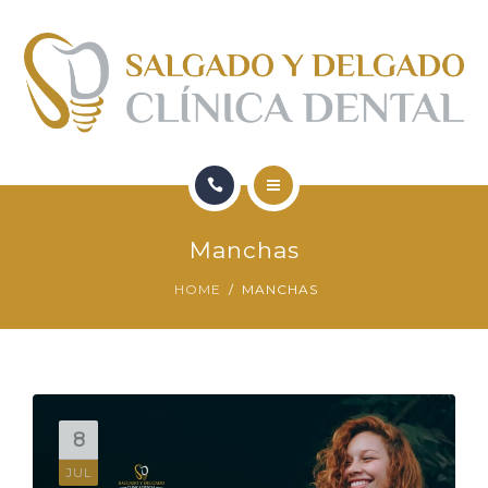
FORMACIÓN
QUIENES SOMOS
CONTACTO
BLOG
HOME
Manchas
SERVICIOS
HOME
MANCHAS
FORMACIÓN
QUIENES SOMOS
CONTACTO
8
JUL
BLOG