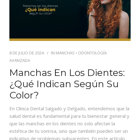
8 DE JULIO DE 2024
IN
MANCHAS
•
ODONTOLOGÍA
AVANZADA
Manchas En Los Dientes:
¿Qué Indican Según Su
Color?
En Clínica Dental Salgado y Delgado, entendemos que la
salud dental es fundamental para tu bienestar general y
que las manchas en los dientes no solo afectan la
estética de tu sonrisa, sino que también pueden ser un
indicativo de problemas subyacentes. En este artículo,