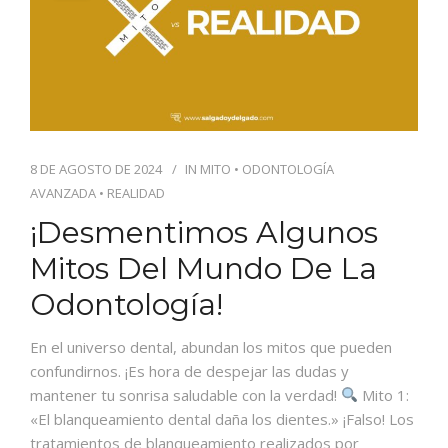
8 DE AGOSTO DE 2024
IN
MITO
•
ODONTOLOGÍA
AVANZADA
•
REALIDAD
¡Desmentimos Algunos
Mitos Del Mundo De La
Odontología!
En el universo dental, abundan los mitos que pueden
confundirnos. ¡Es hora de despejar las dudas y
mantener tu sonrisa saludable con la verdad!
Mito 1:
«El blanqueamiento dental daña los dientes.» ¡Falso! Los
tratamientos de blanqueamiento realizados por