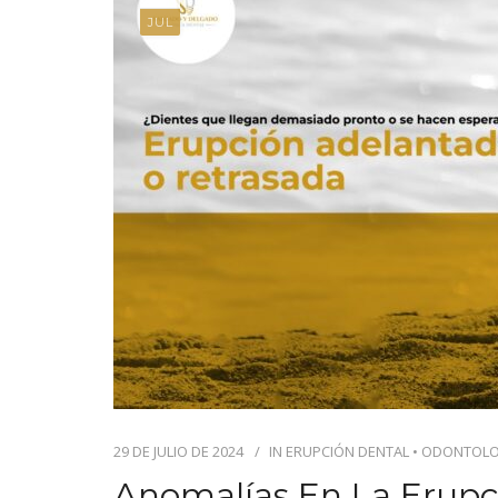
JUL
29 DE JULIO DE 2024
IN
ERUPCIÓN DENTAL
•
ODONTOLO
Anomalías En La Erupc