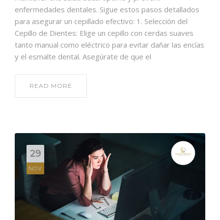
enfermedades dentales. Sigue estos pasos detallados
para asegurar un cepillado efectivo: 1. Selección del
Cepillo de Dientes: Elige un cepillo con cerdas suaves
tanto manual como eléctrico para evitar dañar las encías
y el esmalte dental. Asegúrate de que el
READ MORE
29
NOV