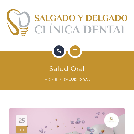
FORMACIÓN
QUIENES SOMOS
CONTACTO
BLOG
HOME
Salud Oral
SERVICIOS
HOME
SALUD ORAL
FORMACIÓN
QUIENES SOMOS
CONTACTO
25
ENE
BLOG