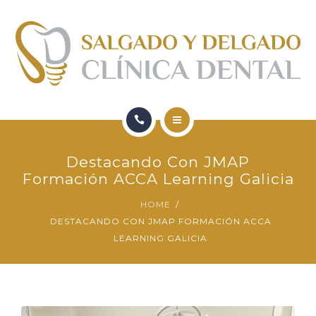
FORMACIÓN
QUIENES SOMOS
CONTACTO
BLOG
HOME
Destacando Con JMAP
SERVICIOS
Formación ACCA Learning Galicia
HOME
FORMACIÓN
DESTACANDO CON JMAP FORMACIÓN ACCA
LEARNING GALICIA
QUIENES SOMOS
CONTACTO
BLOG