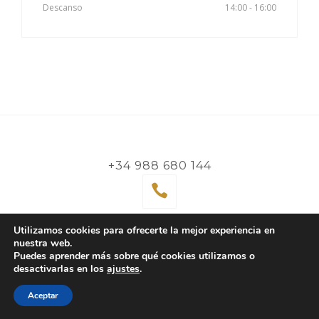
Descanso
14:00 - 16:00
+34 988 680 144
¡Llámanos hoy!
Utilizamos cookies para ofrecerte la mejor experiencia en
nuestra web.
Puedes aprender más sobre qué cookies utilizamos o
Reservar una cita
desactivarlas en los
ajustes
.
Aceptar