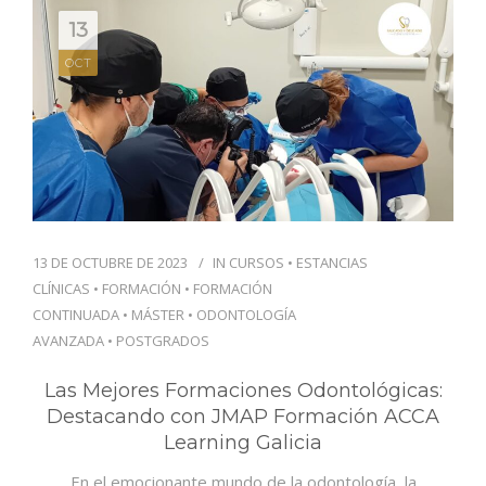
13
OCT
13 DE OCTUBRE DE 2023
IN
CURSOS
•
ESTANCIAS
CLÍNICAS
•
FORMACIÓN
•
FORMACIÓN
CONTINUADA
•
MÁSTER
•
ODONTOLOGÍA
AVANZADA
•
POSTGRADOS
Las Mejores Formaciones Odontológicas:
Destacando con JMAP Formación ACCA
Learning Galicia
En el emocionante mundo de la odontología, la