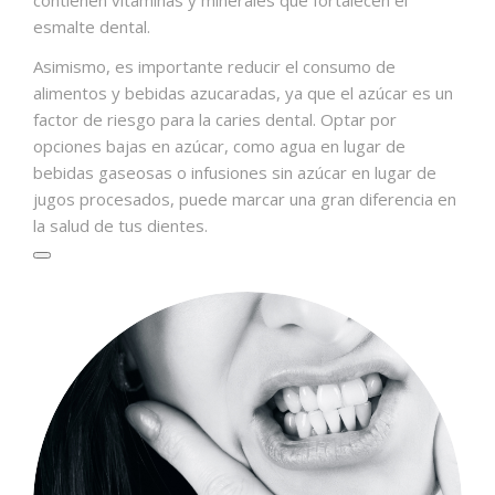
esmalte dental.
Asimismo, es importante reducir el consumo de
alimentos y bebidas azucaradas, ya que el azúcar es un
factor de riesgo para la caries dental. Optar por
opciones bajas en azúcar, como agua en lugar de
bebidas gaseosas o infusiones sin azúcar en lugar de
jugos procesados, puede marcar una gran diferencia en
la salud de tus dientes.